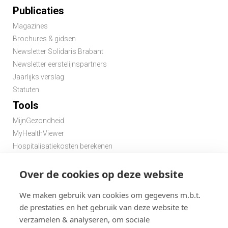
Publicaties
Magazines
Brochures & gidsen
Newsletter Solidaris Brabant
Newsletter eerstelijnspartners
Jaarlijks verslag
Statuten
Tools
MijnGezondheid
MyHealthViewer
Hospitalisatiekosten berekenen
Premie berekenen hospitalisatieverzekering
Zoek een apotheek in de buurt
Over de cookies op deze website
Zoek een dokter in de buurt
We maken gebruik van cookies om gegevens m.b.t.
de prestaties en het gebruik van deze website te
verzamelen & analyseren, om sociale