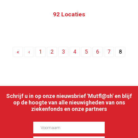
92 Locaties
Paginering
Eerste
«
Vorige
‹
Pagina
1
Pagina
2
Pagina
3
Pagina
4
Pagina
5
Pagina
6
Pagina
7
Huidige
8
pagina
pagina
pagina
Schrijf u in op onze nieuwsbrief 'Mutfl@sh' en blijf
op de hoogte van alle nieuwigheden van ons
ziekenfonds en onze partners