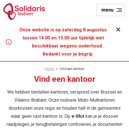
Overslaan
menu
en
brabant
naar
de
Onze website is op zaterdag 8 augustus
inhoud
tussen 14.00 en 15.00 uur tijdelijk niet
gaan
beschikbaar wegens onderhoud.
Bedankt voor je begrip.
Kruimelpad
Home
>
Vind een kantoor
Vind een kantoor
We hebben tientallen kantoren, verspreid over Brussel en
Vlaams-Brabant. Onze mobiele Mobi-Mutkantoren
doorkruisen onze regio en houden halt in de gemeentes
waar geen vast kantoor is. Op
e-Mut
kan je je dossier
raadplegen, je terugbetalingen controleren, je documenten