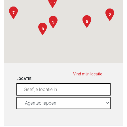
29
7
7
2
2
5
5
9
8
Vind mijn locatie
LOCATIE