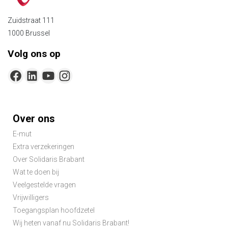
Zuidstraat 111
1000 Brussel
Volg ons op
Footer-
Over ons
menu
E-mut
Extra verzekeringen
Over Solidaris Brabant
Wat te doen bij
Veelgestelde vragen
Vrijwilligers
Toegangsplan hoofdzetel
Wij heten vanaf nu Solidaris Brabant!