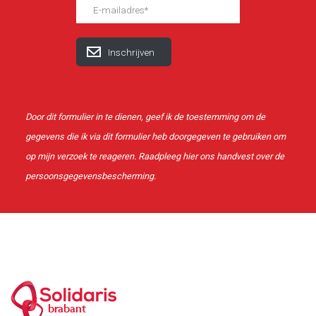
Door dit formulier in te dienen, geef ik de toestemming om de
gegevens die ik via dit formulier heb doorgegeven te gebruiken om
op mijn verzoek te reageren. Raadpleeg
hier
ons handvest over de
persoonsgegevensbescherming.
brabant