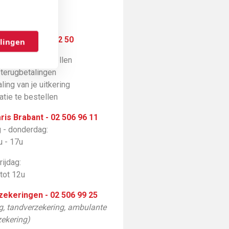
el ons
/7d) - 02 502 52 50
llingen
atieklevers bestellen
e terugbetalingen
aling van je uitkering
tie te bestellen
ris Brabant - 02 506 96 11
 - donderdag:
u - 17u
rijdag:
 tot 12u
rzekeringen - 02 506 99 25
ng, tandverzekering, ambulante
zekering)