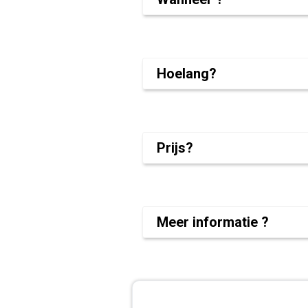
Als je meer dan 5 dagen immob
Bij een onvoorziene ziekenhu
Hoelang?
Als je na een moeilijke bevall
Bij overlijden.
De minimale prestatie van deze d
de eerste dag van ziekenhuisverbli
Prijs?
Deze dienst is gratis.
Meer informatie ?
02 546 15 90