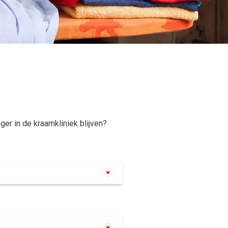
er in de kraamkliniek blijven?
isverblijf of immobiliteit genieten.