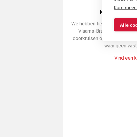
Kom meer 
Kom langs in 
We hebben tientallen kantoren,
Alle co
Vlaams-Brabant. Onze mobi
doorkruisen onze regio en ho
waar geen vast 
Vind een k