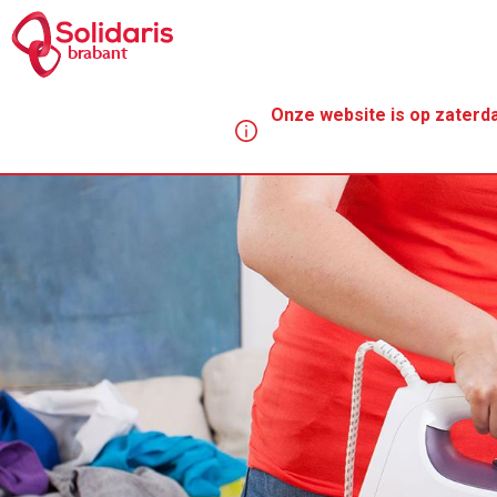
Overslaan
en
brabant
naar
de
Onze website is op zaterda
inhoud
gaan