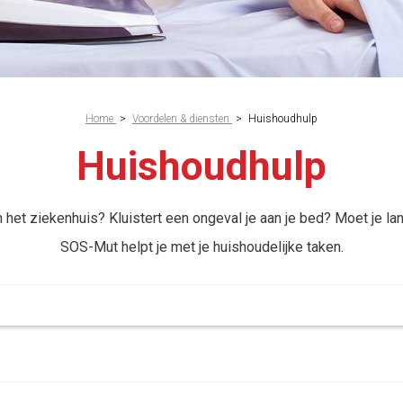
Home
>
Voordelen & diensten
>
Huishoudhulp
Huishoudhulp
et ziekenhuis? Kluistert een ongeval je aan je bed? Moet je lang
SOS-Mut helpt je met je huishoudelijke taken.
 taken. Je kan deze dienst al vanaf de eerste dag van je ziekenhu