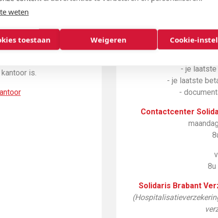
te weten
een kantoor
B
 verspreid over Brussel en
Phone mut (24u
okies toestaan
Weigeren
Cookie-inste
ele Mobi-Mut kantoren
- roze identific
uden halt in de gemeentes
- je laatst
kantoor is.
- je laatste bet
antoor
- documenta
Contactcenter Solida
maandag
8
v
8u
Solidaris Brabant Ve
(Hospitalisatieverzekeri
ver