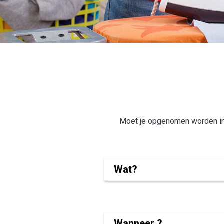
Kruimelpad
Moet je opgenomen worden in h
Wat?
Wij helpen je met je huishoudelijke
Wanneer ?