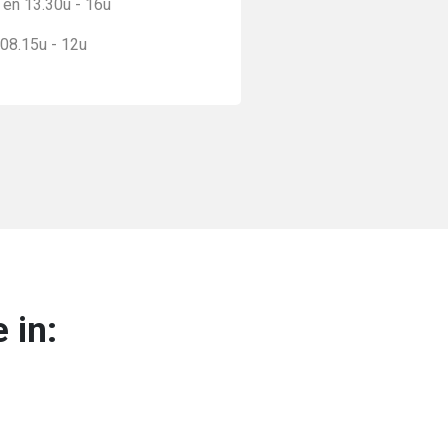
 en 13.30u - 16u
 08.15u - 12u
 in: