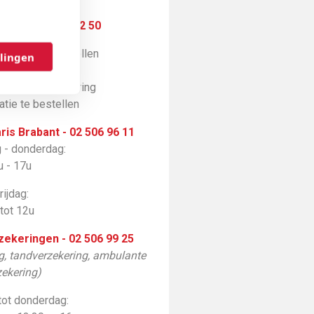
/7d) - 02 502 52 50
atieklevers bestellen
llingen
e terugbetalingen
aling van je uitkering
tie te bestellen
ris Brabant - 02 506 96 11
 - donderdag:
u - 17u
rijdag:
 tot 12u
rzekeringen - 02 506 99 25
ng, tandverzekering, ambulante
zekering)
tot donderdag: