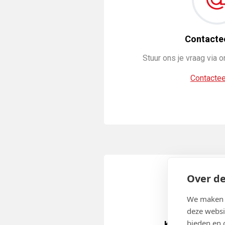
Contacte
Stuur ons je vraag via 
Contactee
Over de
We maken g
deze websi
bieden en 
Kom langs in 