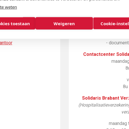
te weten
 verspreid over Brussel en
Phone mut (24u
ele Mobi-Mut kantoren
- roze identific
okies toestaan
Weigeren
Cookie-inste
uden halt in de gemeentes
- je laatst
kantoor is.
- je laatste bet
antoor
- documenta
Contactcenter Solida
maandag
8
v
8u
Solidaris Brabant Ve
(Hospitalisatieverzekeri
ver
maandag 