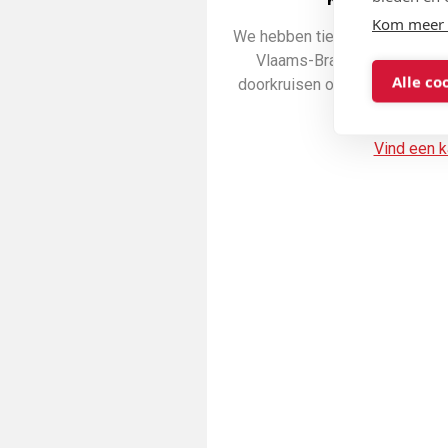
Kom meer 
We hebben tientallen kantoren,
Vlaams-Brabant. Onze mobi
Alle co
doorkruisen onze regio en ho
waar geen vast 
Vind een k